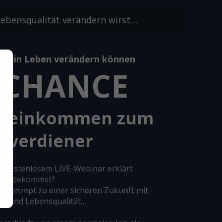
 Lebensqualität verändern wirst…
e dein Leben verändern können
 CHANCE
iteinkommen zum
pverdiener
m kostenlosem LIVE-Webinar erklärt
bekommst?
-Konzept zu einer sicheren Zukunft mit
lg und Lebensqualität…