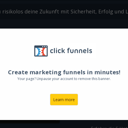
 risikolos deine Zukunft mit Sicherheit, Erfolg und
25 Minuten di
DIE
Vom Zwe
Create marketing funnels in minutes!
To
Your page? Unpause your account to remove this banner.
Was du in diese
Learn more
Mit meinem Business
Erfo