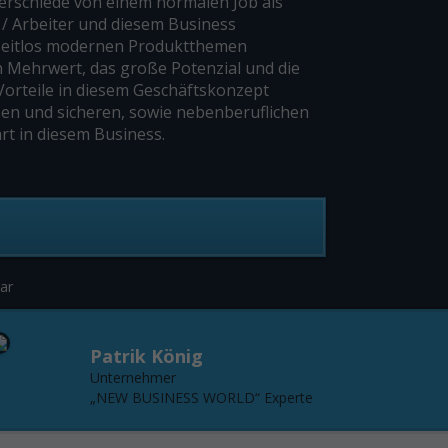
terschiede von einem normalen Job als
 / Arbeiter und diesem Business
 zeitlos modernen Produktthemen
n Mehrwert, das große Potenzial und die
Vorteile in diesem Geschäftskonzept
osen und sicheren, sowie nebenberuflichen
rt in diesem Business.
ar
Patrik König
Unternehmer
„NEW BUSINESS WORLD“ Experte